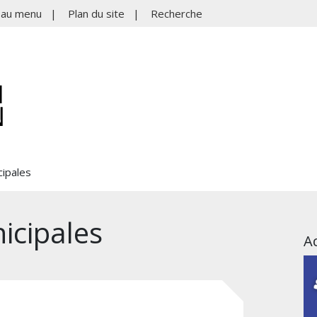
r au menu
|
Plan du site
|
Recherche
ipales
icipales
Ac